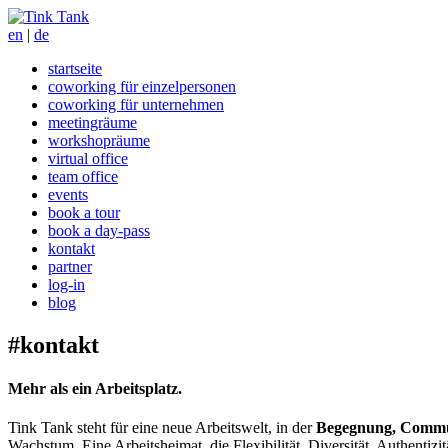
en
|
de
startseite
coworking für einzelpersonen
coworking für unternehmen
meetingräume
workshopräume
virtual office
team office
events
book a tour
book a day-pass
kontakt
partner
log-in
blog
#kontakt
Mehr als ein Arbeitsplatz.
Tink Tank steht für eine neue Arbeitswelt, in der
Begegnung, Commun
Wachstum. Eine Arbeitsheimat, die Flexibilität, Diversität, Authentizi