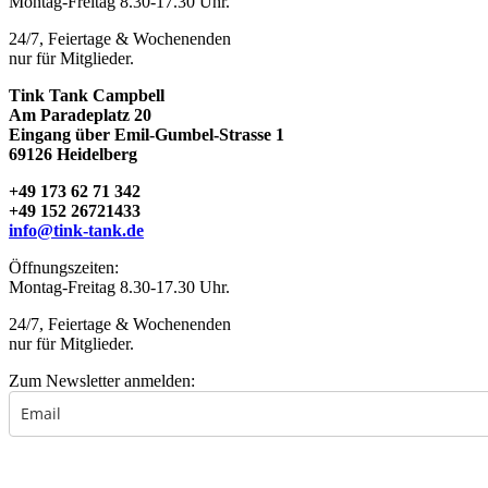
Montag-Freitag 8.30-17.30 Uhr.
24/7, Feiertage & Wochenenden
nur für Mitglieder.
Tink Tank Campbell
Am Paradeplatz 20
Eingang über Emil-Gumbel-Strasse 1
69126 Heidelberg
+49 173 62 71 342
+49 152 26721433
info@tink-tank.de
Öffnungszeiten:
Montag-Freitag 8.30-17.30 Uhr.
24/7, Feiertage & Wochenenden
nur für Mitglieder.
Zum Newsletter anmelden:
Wenn Sie sich für den Newsletter anmelden, geben Sie uns die folgende Einwilligung: „Ich b