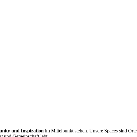
ity und Inspiration
im Mittelpunkt stehen. Unsere Spaces sind Orte
tät und Gemeinschaft lebt.